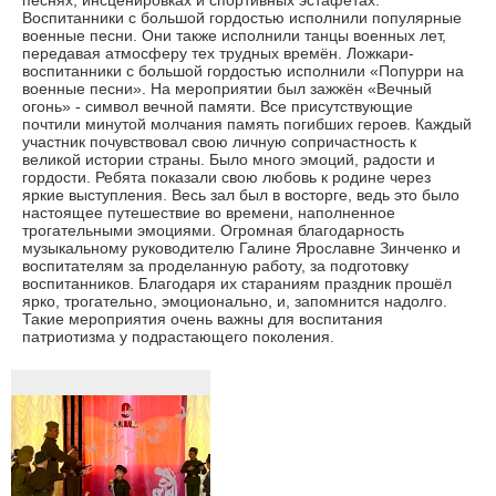
песнях, инсценировках и спортивных эстафетах.
Воспитанники с большой гордостью исполнили популярные
военные песни. Они также исполнили танцы военных лет,
передавая атмосферу тех трудных времён. Ложкари-
воспитанники с большой гордостью исполнили «Попурри на
военные песни». На мероприятии был зажжён «Вечный
огонь» - символ вечной памяти. Все присутствующие
почтили минутой молчания память погибших героев. Каждый
участник почувствовал свою личную сопричастность к
великой истории страны. Было много эмоций, радости и
гордости. Ребята показали свою любовь к родине через
яркие выступления. Весь зал был в восторге, ведь это было
настоящее путешествие во времени, наполненное
трогательными эмоциями. Огромная благодарность
музыкальному руководителю Галине Ярославне Зинченко и
воспитателям за проделанную работу, за подготовку
воспитанников. Благодаря их стараниям праздник прошёл
ярко, трогательно, эмоционально, и, запомнится надолго.
Такие мероприятия очень важны для воспитания
патриотизма у подрастающего поколения.