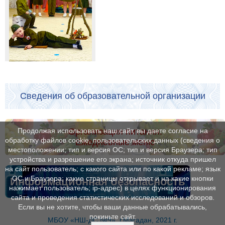
Сведения об образовательной организации
Организация питания.
Продолжая использовать наш сайт, вы даете согласие на
обработку файлов cookie, пользовательских данных (сведения о
Ежедневные меню
местоположении; тип и версия ОС; тип и версия Браузера; тип
устройства и разрешение его экрана; источник откуда пришел
на сайт пользователь; с какого сайта или по какой рекламе; язык
ОС и Браузера; какие страницы открывает и на какие кнопки
Информационная безопасность
нажимает пользователь; ip-адрес) в целях функционирования
сайта и проведения статистических исследований и обзоров.
Если вы не хотите, чтобы ваши данные обрабатывались,
покиньте сайт.
МБОУ «НШ-ДС №9», г.Магадан, 2021 г.