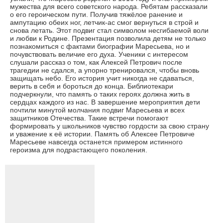
мужества для всего советского народа. Ребятам рассказали
о его героическом пути. Получив тяжёлое ранение и
ампутацию обеих ног, летчик-ас смог вернуться в строй и
снова летать. Этот подвиг стал символом несгибаемой воли
и любви к Родине. Презентация позволила детям не только
познакомиться с фактами биографии Маресьева, но и
почувствовать величие его духа. Ученики с интересом
слушали рассказ о том, как Алексей Петрович после
трагедии не сдался, а упорно тренировался, чтобы вновь
защищать небо. Его история учит никогда не сдаваться,
верить в себя и бороться до конца. Библиотекари
подчеркнули, что память о таких героях должна жить в
сердцах каждого из нас. В завершение мероприятия дети
почтили минутой молчания подвиг Маресьева и всех
защитников Отечества. Такие встречи помогают
формировать у школьников чувство гордости за свою страну
и уважение к её истории. Память об Алексее Петровиче
Маресьеве навсегда останется примером истинного
героизма для подрастающего поколения.