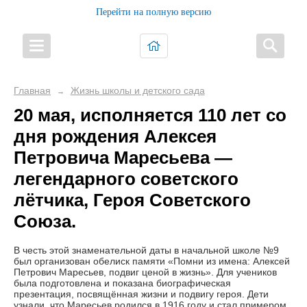
Перейти на полную версию
Главная
Жизнь школы и детского сада
→
20 мая, исполняется 110 лет со
дня рождения Алексея
Петровича Маресьева —
легендарного советского
лётчика, Героя Советского
Союза.
В честь этой знаменательной даты в начальной школе №9
был организован обелиск памяти «Помни из имена: Алексей
Петрович Маресьев, подвиг ценой в жизнь». Для учеников
была подготовлена и показана биографическая
презентация, посвящённая жизни и подвигу героя. Дети
узнали, что Маресьев родился в 1916 году и стал примером